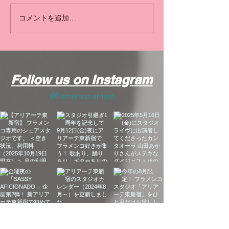
コメントを追加…
【ギターおやじの会】
[開催報告]アリ
Vol.5 2026年5月8日
宿 合同おさらい会 
（金）開催！
Follow us on Instagram
@flamenco.arriate