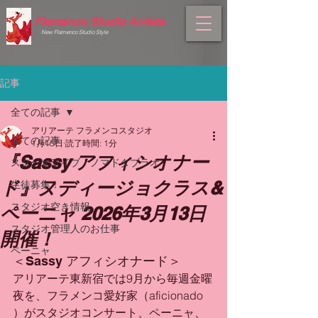
Flamenco Studio Arriate
New Flamenco
Studio Style
記事
全ての記事
アリアーテ フラメンコスタジオ
全ての記事
1月15日
読了時間: 1分
『Sassy アフィシオナー
スタジオライブ・ノマドタブラオ
ド』ヌディージョクラス&
生徒募集！
スタジオ空き情報
ペーニャ 2026年3月13日
スタジオ管理人のお仕事
開催！
ペーニャ
＜Sassy アフィシオナード＞
アリアーテ東新宿では9月から毎週金曜
夜を、フラメンコ愛好家（aficionado 
）がスタジオコンサート、ペーニャ、