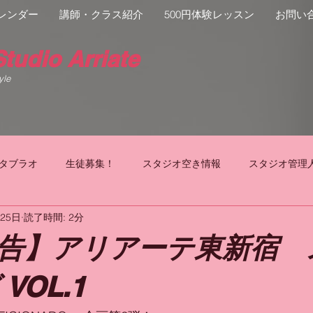
レンダー
講師・クラス紹介
500円体験レッスン
お問い
tudio Arriate
yle
タブラオ
生徒募集！
スタジオ空き情報
スタジオ管理
月25日
読了時間: 2分
告】アリアーテ東新宿 
VOL.1