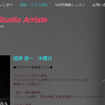
レンダー
講師・クラス紹介
500円体験レッスン
お問い
tudio Arriate
yle
稲津 清一 木曜日
◆アリアーテ
東新宿
クラス
◆
『フラメンコギター講座』
フラメンコギターに必要なテクニックをマスターします。
基礎からソロ曲まで。
『踊り・唄伴奏講座』
フラメンコの踊り、唄の伴奏に必要な知識とテクニックをマスター