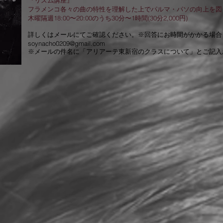
『リズム講座』
フラメンコ各々の曲の特性を理解した上でパルマ・パソの向上を図
木曜隔週18:00〜20:00のうち30分〜1時間(30分2,000円)
詳しくはメールにてご確認ください。※回答にお時間がかかる場合
soynacho0209@gmail.com
※メールの件名に「アリアーテ東新宿のクラスについて」とご記入